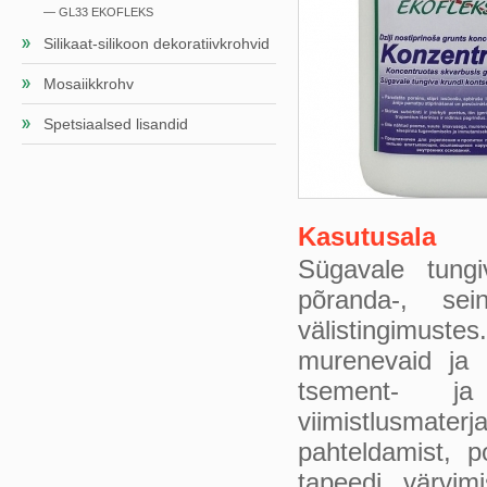
— GL33 EKOFLEKS
Silikaat-silikoon dekoratiivkrohvid
Mosaiikkrohv
Spetsiaalsed lisandid
Kasutusala
Sügavale tun
põranda-, sei
välistingimust
murenevaid ja 
tsement- ja
viimistlusmate
pahteldamist, po
tapeedi värvimi