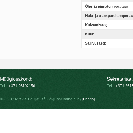
Õhu- ja pinnatemperatuur:
Hoiu- ja transporditemperat
Kuivamisaeg:
Kulu:
Säilivusaeg:
Müügiosakond:
Sekretariaat
Tel.:
+371 26102156
Tel.:
+371 261
© 2013 SIA "SKS Baltija". Kõik õigused kaitstud. by
[Prior.lv]