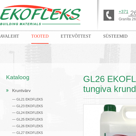
+371
26
Granīta 26,
AVALEHT
TOOTED
ETTEVÕTTEST
SÜSTEEMID
Kataloog
GL26 EKOFLEK
tungiva krund
Kruntvärv
— GL21 EKOFLEKS
— GL23 EKOFLEKS
— GL24 EKOFLEKS
— GL25 EKOFLEKS
— GL26 EKOFLEKS
— GL27 EKOFLEKS