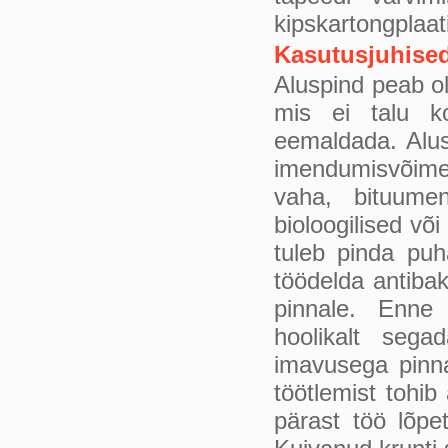
kipskartongplaa
Kasutusjuhise
Aluspind peab ol
mis ei talu koo
eemaldada. Alus
imendumisvõimet
vaha, bituumen
bioloogilised võ
tuleb pinda puh
töödelda antiba
pinnale. Enn
hoolikalt sega
imavusega pinna
töötlemist tohib
pärast töö lõpe