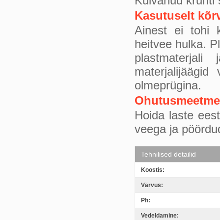
Kuivanud krunti 
Kasutuselt kõr
Ainest ei tohi 
heitvee hulka. P
plastmaterjali
materjalijäägid
olmeprügina.
Ohutusmeetm
Hoida laste ees
veega ja pöördud
Tehnilised detailid
Koostis:
Värvus:
Ph:
Vedeldamine: