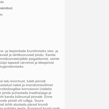
ulu.
skindlust.
ev.
- ja laepindade kruntimiseks sise- ja
vaid ja lahtikooruvaid pindu. Kanda
istlusmaterjalide paigaldamist, seinte
 tüüpi tapeedi värvimist ja kleepimist.
ja tugevdamiseks.
i talu koormust, tuleb pinnalt
uhastatud naket ja imendumisvõimet
robioloogilise korrosiooni (näiteks
eb pinda puhastada traatharjaga ja
 tohi kanda külmunud pinnale. Enne
e pintsli või rulliga. Suure
ist tohib alustada pärast krundi
ega puhtaks pesta. Kuivanud krunti saab