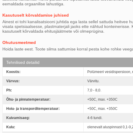
eemaldada orgaanilise lahustiga.
Kasutuselt kõrvaldamise juhised
Ainest ei tohi kanalisatsiooni juhtida ega lasta sellel sattuda heitvee 
visata spetsiaalsesse, plastmaterjali jaoks ette nähtud konteinerisse.
kasutuselt kõrvaldada ehitusjäätmete või olmeprügina.
Ohutusmeetmed
Hoida laste eest. Toote silma sattumise korral pesta kohe rohke veega
Tehnilised detailid
Koostis:
Polümeeri vesidispersioon, m
Värvus:
Värvitu.
Ph:
7,0 - 8,0.
Õhu- ja pinnatemperatuur:
+50C, max. +350C
Hoiu- ja transporditemperatuur:
+50C, max. +350C
Kuivamisaeg:
4-6 tundi.
Kulu:
olenevalt aluspinnast 0,1-0,