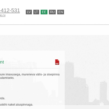
-412-531
LV
LT
EE
RU
EN
ks.lv
nt
uure imavusega, mureneva välis- ja sisepinna
utamiseks.
nda.
uskihi naket aluspinnaga.