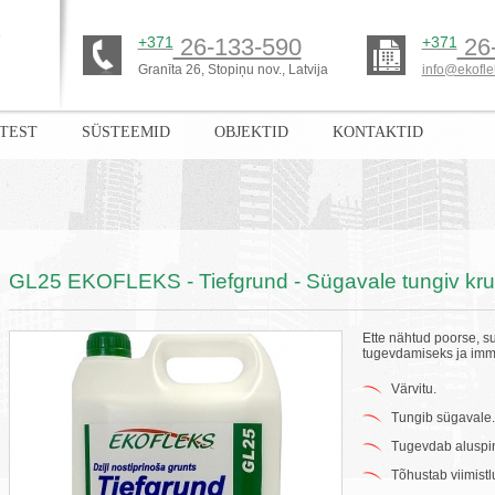
+371
26-133-590
+371
26
Granīta 26, Stopiņu nov., Latvija
info@ekofle
TEST
SÜSTEEMID
OBJEKTID
KONTAKTID
GL25 EKOFLEKS - Tiefgrund - Sügavale tungiv kru
Ette nähtud poorse, s
tugevdamiseks ja imm
Värvitu.
Tungib sügavale.
Tugevdab aluspi
Tõhustab viimistl