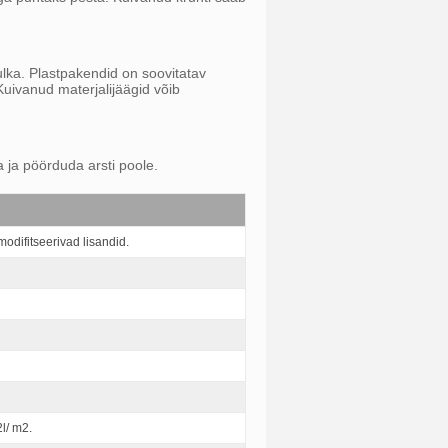
hulka. Plastpakendid on soovitatav
 Kuivanud materjalijäägid võib
 ja pöörduda arsti poole.
odifitseerivad lisandid.
2l/ m2.