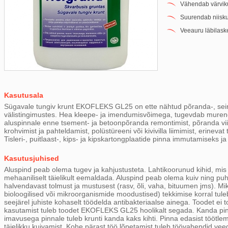
Vähendab värvik
Suurendab niisku
Veeauru läbilask
Kasutusala
Sügavale tungiv krunt EKOFLEKS GL25 on ette nähtud põranda-, seina
välistingimustes. Hea kleepe- ja imendumisvõimega, tugevdab murene
aluspinnale enne tsement- ja betoonpõranda remontimist, põranda viim
krohvimist ja pahteldamist, polüstüreeni või kivivilla liimimist, erinevat
Tisleri-, puitlaast-, kips- ja kipskartongplaatide pinna immutamiseks 
Kasutusjuhised
Aluspind peab olema tugev ja kahjustusteta. Lahtikoorunud kihid, mis e
mehaaniliselt täielikult eemaldada. Aluspind peab olema kuiv ning p
halvendavast tolmust ja mustusest (rasv, õli, vaha, bituumen jms). Mik
bioloogilised või mikroorganismide moodustised) tekkimise korral tul
seejärel juhiste kohaselt töödelda antibakteriaalse ainega. Toodet ei
kasutamist tuleb toodet EKOFLEKS GL25 hoolikalt segada. Kanda pinnal
imavusega pinnale tuleb krunti kanda kaks kihti. Pinna edasist töötlem
täielikku kuivamist. Kohe pärast töö lõpetamist tuleb töövahendid ve