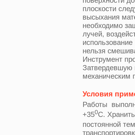
поверхности до
плоскости след
высыхания мат
необходимо за
лучей, воздейс
использование 
нельзя смешива
Инструмент про
Затвердевшую 
механическим 
Условия прим
Работы выполня
0
+35
С. Хранить
постоянной тем
транспортировк