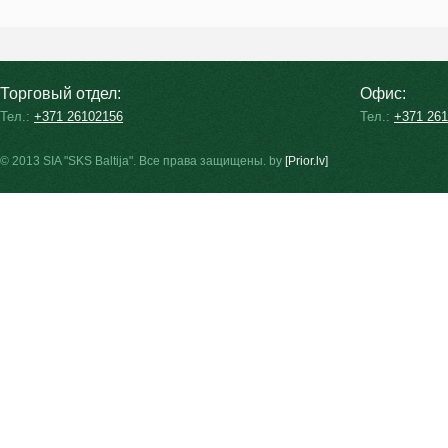
Торговый отдел:
Офис:
Тел.:
+371 26102156
Тел.:
+371 26
© 2013 SIA "SKS Baltija". Все права защищены. by
[Prior.lv]