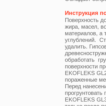
Инструкция п
Поверхность до
жира, масел, в
материалов, а 
углублений. С
удалить. Гипсо
древесноструж
обработать гр
поверхности пр
EKOFLEKS GL27
пораженные ме
Перед нанесени
прогрунтовать 
EKOFLEKS GL33