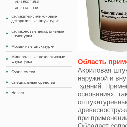
— AL41 EKOFLEKS
— AL52 EKOFLEKS
Силикатно-силиконовые
декоративные штукатурки
Силиконовые декоративные
штукатурки
Мозаичные штукатурки
Минеральные декоративные
Область прим
штукатурки
Акриловая шту
Сухие смеси
наружной и вну
Специальные средства
зданий. Приме
основаниях, та
Новость
оштукатуренные
древесноструж
при применении
Обладает сопр