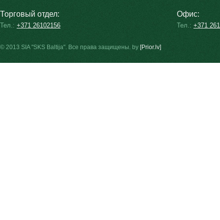
Торговый отдел:
Офис:
Тел.:
+371 26102156
Тел.:
+371 26
© 2013 SIA "SKS Baltija". Все права защищены. by
[Prior.lv]