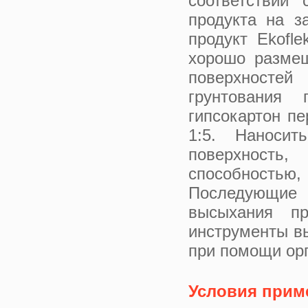
соответствии 
продукта на з
продукт Ekofl
хорошо разме
поверхностей
грунтования 
гипсокартон пе
1:5. Наноси
поверхност
способностью
Последующие 
высыхания пр
инструменты в
при помощи орг
Условия прим