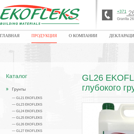
+371
26
Granīta 26,
ГЛАВНАЯ
ПРОДУКЦИЯ
О КОМПАНИИ
ДЕКЛАРАЦ
Каталог
GL26 EKOFLEK
глубокого гр
Грунты
— GL21 EKOFLEKS
— GL23 EKOFLEKS
— GL24 EKOFLEKS
— GL25 EKOFLEKS
— GL26 EKOFLEKS
— GL27 EKOFLEKS