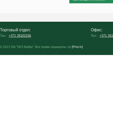
Торговый отдел:
Офис:
Тел.:
+371 26102156
Тел.:
+371 26
© 2013 SIA "SKS Baltija". Все права защищены. by
[Prior.lv]