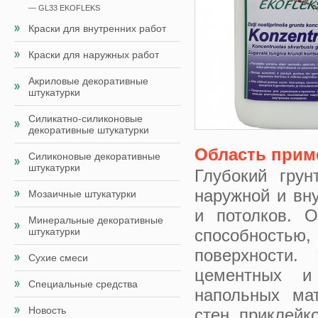
— GL33 EKOFLEKS
Краски для внутренних работ
Краски для наружных работ
Акриловые декоративные
штукатурки
Силикатно-силиконовые
декоративные штукатурки
Область прим
Силиконовые декоративные
штукатурки
Глубокий грун
наружной и вну
Мозаичные штукатурки
и потолков. 
Минеральные декоративные
штукатурки
способность
поверхности.
Сухие смеси
цементных и
Специальные средства
напольных ма
Новость
стен, приклейк