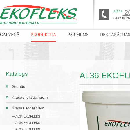
+371
26
Granīta 26,
GALVENĀ
PRODUKCIJA
PAR MUMS
DEKLARĀCIJA
Katalogs
AL36 EKOFLE
Gruntis
Krāsas iekšdarbiem
Krāsas ārdarbiem
— AL34 EKOFLEKS
— AL35 EKOFLEKS
— AL36 EKOFLEKS