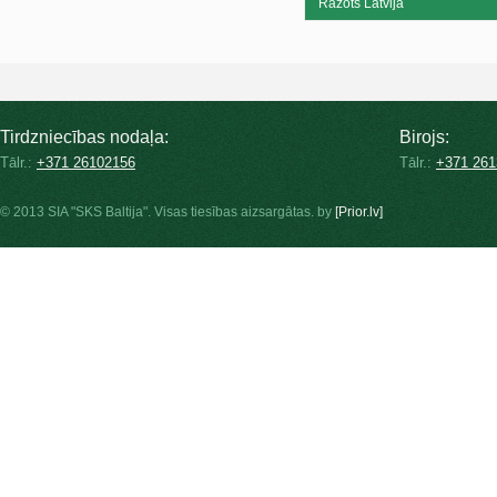
Ražots Latvijā
Tirdzniecības nodaļa:
Birojs:
Tālr.:
+371 26102156
Tālr.:
+371 261
© 2013 SIA "SKS Baltija". Visas tiesības aizsargātas. by
[Prior.lv]