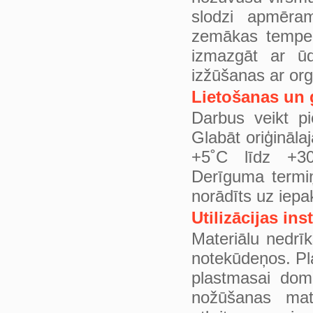
slodzi apmēra
zemākas temper
izmazgāt ar ūd
izžūšanas ar org
Lietošanas un 
Darbus veikt p
Glabāt oriģināla
+5˚C līdz +30
Derīguma termi
norādīts uz iep
Utilizācijas ins
Materiālu nedrīk
notekūdeņos. Pl
plastmasai domā
nožūšanas mate