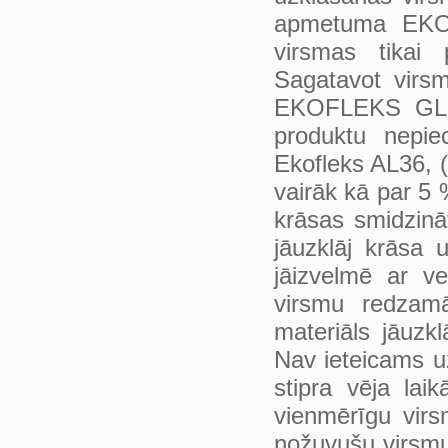
apmetuma EKOF
virsmas tika
Sagatavot virsm
EKOFLEKS GL25
produktu nepie
Ekofleks AL36, 
vairāk kā par 5 
krāsas smidzināt
jāuzklāj krāsa
jāizvelmē ar ve
virsmu redzam
materiāls jāuzkl
Nav ieteicams u
stipra vēja lai
vienmērīgu virs
nožuvušu virsmu.