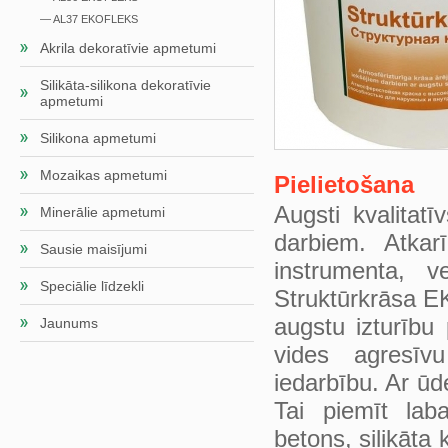
— AL37 EKOFLEKS
Akrila dekoratīvie apmetumi
Silikāta-silikona dekoratīvie
apmetumi
Silikona apmetumi
Mozaikas apmetumi
Pielietošana
Augsti kvalitat
Minerālie apmetumi
darbiem. Atka
Sausie maisījumi
instrumenta, v
Speciālie līdzekli
Struktūrkrāsa E
augstu izturību
Jaunums
vides agresīvu
iedarbību. Ar ūd
Tai piemīt lab
betons, silikāta