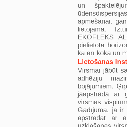
un špaktelēju
ūdensdispersija
apmešanai, gan 
lietojama. Iz
EKOFLEKS AL36
pielietota hori
kā arī koka un 
Lietošanas inst
Virsmai jābūt sa
adhēziju maz
bojājumiem. Ģip
jāapstrādā ar
virsmas vispir
Gadījumā, ja ir 
apstrādāt ar 
uzklāšanas virs