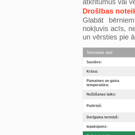
atkritumus vai v
Drošības notei
Glabāt bērniem
nokļuvis acīs, n
un vērsties pie 
Tehniskie dati
Sastāvs:
Krāsa:
Pamatnes un gaisa
temperatūra:
Nožūšanas laiks:
Patēriņš:
Derīguma termiņš:
Iepakojums: