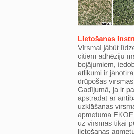
Lietošanas instr
Virsmai jābūt līdz
citiem adhēziju m
bojājumiem, iedo
atlikumi ir jānotī
drūpošas virsmas
Gadījumā, ja ir pa
apstrādāt ar anti
uzklāšanas virsma
apmetuma EKOFLE
uz virsmas tikai
lietošanas apmet