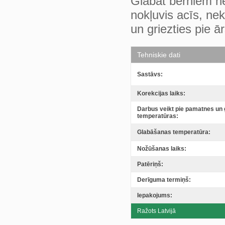
Glabāt bērniem ne
nokļuvis acīs, ne
un griezties pie ā
Tehniskie dati
Sastāvs:
Korekcijas laiks:
Darbus veikt pie pamatnes un 
temperatūras:
Glabāšanas temperatūra:
Nožūšanas laiks:
Patēriņš:
Derīguma termiņš:
Iepakojums:
Ražots Latvijā