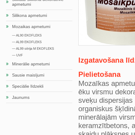
apmetumi
Silikona apmetumi
Mozaikas apmetumi
— AL90 EKOFLEKS
— AL99 EKOFLEKS
— AL99 sērija M EKOFLEKS
— UVF
Izgatavošana lī
Minerālie apmetumi
Pielietošana
Sausie maisījumi
Mozaīkas apmetum
Speciālie līdzekli
ēku virsmu dekora
Jaunums
sveķu dispersija
organiskus šķīdinā
minerālajām virs
keramzītbetons, a
skaidu plāksnes u