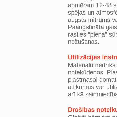
apmēram 12-48 st
spējas un atmosf
augsts mitrums var
Paaugstināta gai
rasties “piena” s
nožūšanas.
Utilizācijas inst
Materiālu nedrīkst
notekūdeņos. Plas
plastmasai domāt
atlikumus var util
arī kā saimniecīb
Drošības noteik