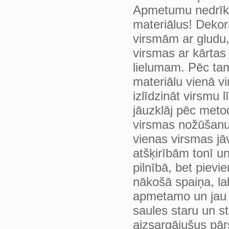
Apmetumu nedrīkst
materiālus! Dekor
virsmām ar gludu,
virsmas ar kārtas
lielumam. Pēc tam
materiālu vienā 
izlīdzināt virsmu
jāuzklāj pēc meto
virsmas nožūšanu 
vienas virsmas jāv
atšķirībām tonī u
pilnībā, bet pie
nākošā spaiņa, la
apmetamo un jau 
saules staru un st
aizsargājušus pā