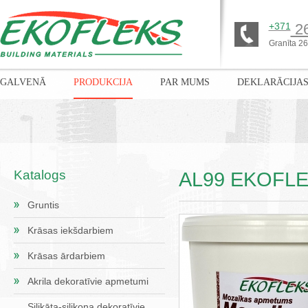
+371
26
Granīta 26,
GALVENĀ
PRODUKCIJA
PAR MUMS
DEKLARĀCIJA
Katalogs
AL99 EKOFLEK
Gruntis
Krāsas iekšdarbiem
Krāsas ārdarbiem
Akrila dekoratīvie apmetumi
Silikāta-silikona dekoratīvie