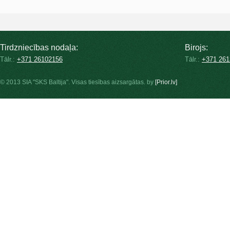
Tirdzniecības nodaļa:
Birojs:
Tālr.:
+371 26102156
Tālr.:
+371 261
© 2013 SIA "SKS Baltija". Visas tiesības aizsargātas. by
[Prior.lv]