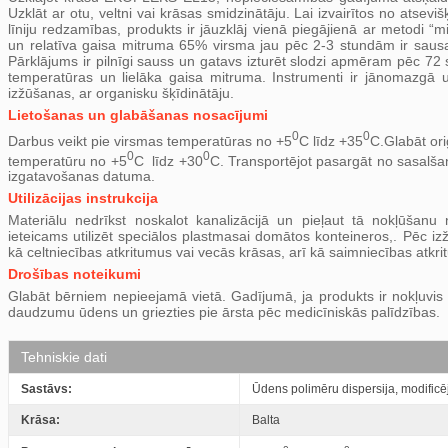
Uzklāt ar otu, veltni vai krāsas smidzinātāju. Lai izvairītos no atsev
līniju redzamības, produkts ir jāuzklāj vienā piegājienā ar metodi “
un relatīva gaisa mitruma 65% virsma jau pēc 2-3 stundām ir saus
Pārklājums ir pilnīgi sauss un gatavs izturēt slodzi apmēram pēc 72
temperatūras un lielāka gaisa mitruma. Instrumenti ir jānomazgā 
izžūšanas, ar organisku šķīdinātāju.
Lietošanas un glabāšanas nosacījumi
0
0
Darbus veikt pie virsmas temperatūras no +5
С līdz +35
С.Glabāt ori
0
0
temperatūru no +5
С līdz +30
С. Transportējot pasargāt no sasalš
izgatavošanas datuma.
Utilizācijas instrukcija
Materiālu nedrīkst noskalot kanalizācijā un pieļaut tā nokļūšan
ieteicams utilizēt speciālos plastmasai domātos konteineros,. Pēc izž
kā celtniecības atkritumus vai vecās krāsas, arī kā saimniecības atkr
Drošības noteikumi
Glabāt bērniem nepieejamā vietā. Gadījumā, ja produkts ir nokļuvis ac
daudzumu ūdens un griezties pie ārsta pēc medicīniskās palīdzības.
Tehniskie dati
Sastāvs:
Ūdens polimēru dispersija, modificēj
Krāsa:
Balta