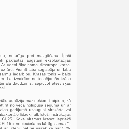
rsmu, noturīgu pret mazgāšanu. Īpaši
ek pakļautas augstām ekspluatācijas
Ar ūdeni šķīdināma tiksotropa krāsa.
mu uz āru. Piemīt laba segtspēja un laba
 sārmu iedarbību. Krāsas tonis – balts
. Lai izvairītos no iespējamās krāsu
materiāla daudzums, sajaucot atsevišķas
nai.
eriālu adhēziju mazinošiem traipiem, kā
attīrīt no vecā nolupušā seguma un ar
rozijas gadījumā uzaugusī virskārta vai
kteriālo līdzekli atbilstoši instrukcijai.
 GL25. Koka virsmas krāsot iepriekš
 EL15 ir nepieciešams kārtīgi samaisīt.
 ar ūdeni, bet ne vairāk kā par 5 %.