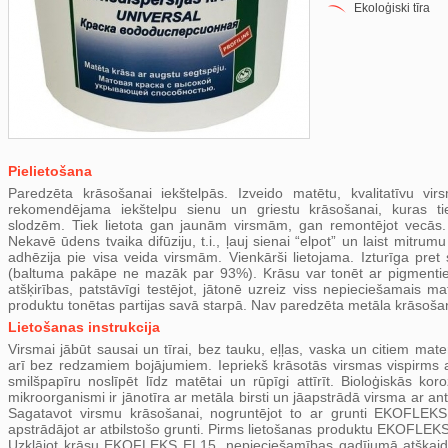
Ekoloģiski tīra
Pielietošana
Paredzēta krāsošanai iekštelpās. Izveido matētu, kvalitatīvu vi
rekomendējama iekštelpu sienu un griestu krāsošanai, kuras ti
slodzēm. Tiek lietota gan jaunām virsmām, gan remontējot vecās. 
Nekavē ūdens tvaika difūziju, t.i., ļauj sienai “elpot” un laist mitru
adhēzija pie visa veida virsmām. Vienkārši lietojama. Izturīga pret
(baltuma pakāpe ne mazāk par 93%). Krāsu var tonēt ar pigmentiem
atšķirības, patstāvīgi testējot, jātonē uzreiz viss nepieciešamais 
produktu tonētas partijas savā starpā. Nav paredzēta metāla krāsoša
Lietošanas instrukcija
Virsmai jābūt sausai un tīrai, bez tauku, eļļas, vaska un citiem mat
arī bez redzamiem bojājumiem. Iepriekš krāsotās virsmas vispirms 
smilšpapīru noslīpēt līdz matētai un rūpīgi attīrīt. Bioloģiskās ko
mikroorganismi ir jānotīra ar metāla birsti un jāapstrādā virsma ar antiba
Sagatavot virsmu krāsošanai, nogruntējot to ar grunti EKOFLEKS
apstrādājot ar atbilstošo grunti. Pirms lietošanas produktu EKOFLEKS
Uzklājot krāsu EKOFLEKS EL15, nepieciešamības gadījumā atšķaidīt