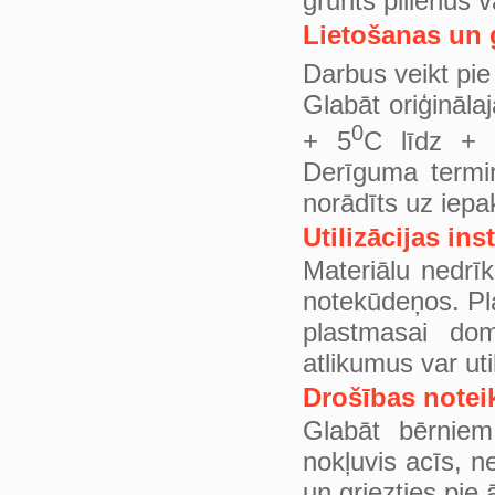
grunts pilienus v
Lietošanas un 
Darbus veikt pi
Glabāt oriģināla
0
+ 5
С līdz +
Derīguma termi
norādīts uz iep
Utilizācijas ins
Materiālu nedrīk
notekūdeņos. Pl
plastmasai do
atlikumus var uti
Drošības notei
Glabāt bērniem
nokļuvis acīs, n
un griezties pie