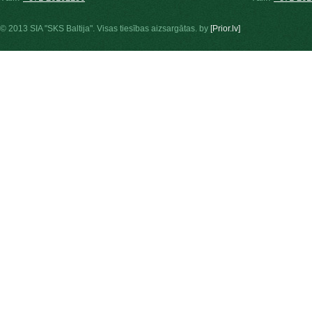
© 2013 SIA "SKS Baltija". Visas tiesības aizsargātas. by
[Prior.lv]