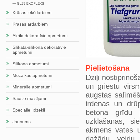
— GL33 EKOFLEKS
Krāsas iekšdarbiem
Krāsas ārdarbiem
Akrila dekoratīvie apmetumi
Silikāta-silikona dekoratīvie
apmetumi
Silikona apmetumi
Pielietošana
Mozaikas apmetumi
Dziļi nostiprino
un griestu virs
Minerālie apmetumi
augstas salīmēš
Sausie maisījumi
irdenas un drū
Speciālie līdzekli
betona grīdu 
uzklāšanas, s
Jaunums
akmens vates u
dažādu veidu 