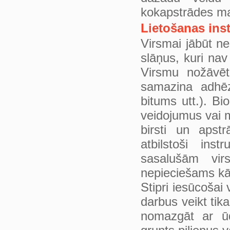
kokapstrādes ma
Lietošanas inst
Virsmai jābūt ne
slāņus, kuri nav
Virsmu nožāvēt
samazina adhēz
bitums utt.). Bi
veidojumus vai 
birsti un apstr
atbilstoši ins
sasalušām vir
nepieciešams kārt
Stipri iesūcošai
darbus veikt tik
nomazgāt ar ū