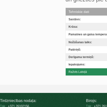
Tehniskie dati
Sastāvs:
Krāsa:
Pamatnes un gaisa tempera
Nožūšanas laiks:
Patēriņš:
Derīguma termiņš:
Iepakojums:
Ražots Latvijā
Tirdzniecības nodaļa:
Birojs:
Tālr.:
+371 26102156
Tālr.:
+371 261