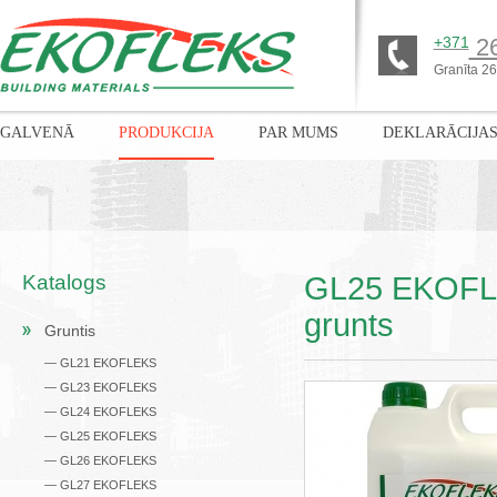
+371
26
Granīta 26,
GALVENĀ
PRODUKCIJA
PAR MUMS
DEKLARĀCIJA
Katalogs
GL25 EKOFLEK
grunts
Gruntis
— GL21 EKOFLEKS
— GL23 EKOFLEKS
— GL24 EKOFLEKS
— GL25 EKOFLEKS
— GL26 EKOFLEKS
— GL27 EKOFLEKS