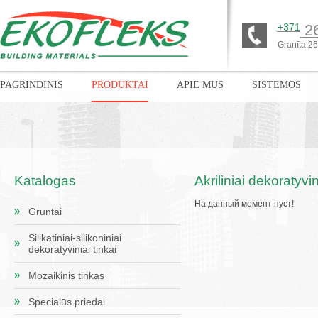
+371
26
Granīta 26,
PAGRINDINIS
PRODUKTAI
APIE MUS
SISTEMOS
Katalogas
Akriliniai dekoratyvin
На данный момент пуст!
Gruntai
Silikatiniai-silikoniniai
dekoratyviniai tinkai
Mozaikinis tinkas
Specialūs priedai