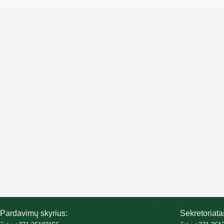
Pardavimų skyrius:
Sekretoriata