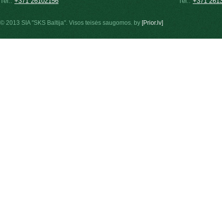
Tel.:
+371 26102156
Tel.:
+371 261
© 2013 SIA "SKS Baltija". Visos teisės saugomos. by
[Prior.lv]